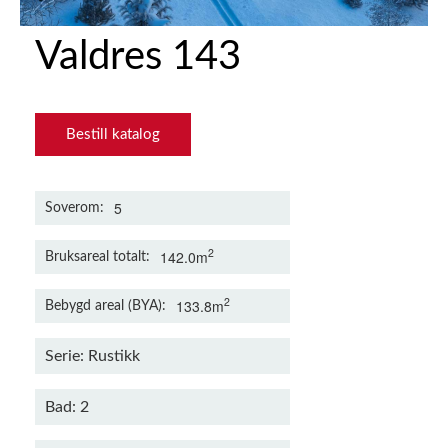
Valdres 143
Bestill katalog
5
Soverom
2
142.0m
Bruksareal totalt
2
133.8m
Bebygd areal (BYA)
Serie: Rustikk
Bad: 2