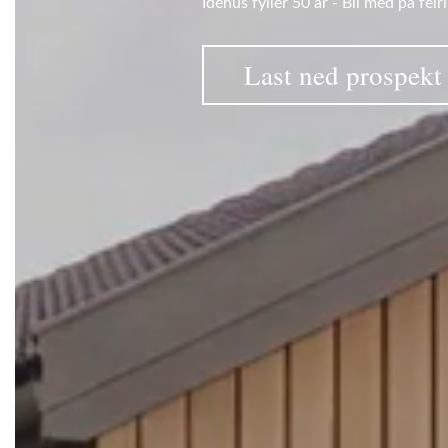
Idehus fyller 50 år - Bli med på feir
Last ned prospekt