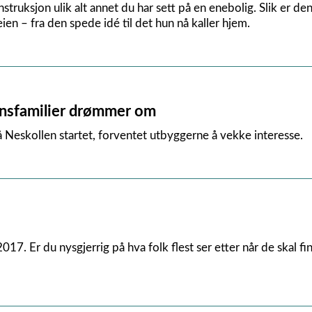
nstruksjon ulik alt annet du har sett på en enebolig. Slik er den
n – fra den spede idé til det hun nå kaller hjem.
rnsfamilier drømmer om
å Neskollen startet, forventet utbyggerne å vekke interesse.
2017. Er du nysgjerrig på hva folk flest ser etter når de ska