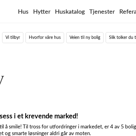
Hus
Hytter
Huskatalog
Tjenester
Refer
Vi tilbyr
Hvorfor våre hus
Veien til ny bolig
Slik tolker du
v
ksess i et krevende marked!
å smile! Til tross for utfordringer i markedet, er 4 av 5 bolige
het og smarte løsninger aldri går av moten.