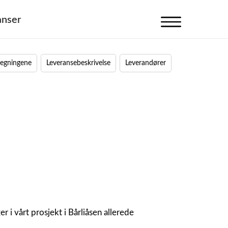
anser
V
i
s
 tegningene
Leveransebeskrivelse
Leverandører
n
a
v
i
g
a
s
j
o
n
r i vårt prosjekt i Bårliåsen allerede