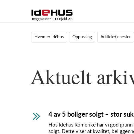
Hvem er Idéhus
Oppussing
Arkitekttjenester
Aktuelt arki
4 av 5 boliger solgt – stor su
Hos Idehus Romerike har vi god grunn til 
solgt. Dette viser at kvalitet, beliggen