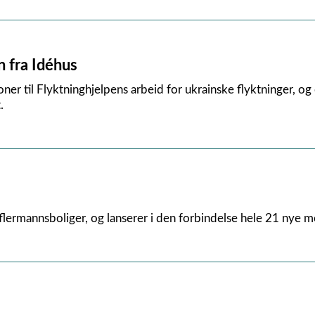
n fra Idéhus
oner til Flyktninghjelpens arbeid for ukrainske flyktninger, o
.
flermannsboliger, og lanserer i den forbindelse hele 21 nye m