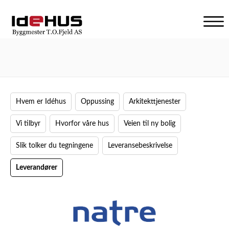
V
i
s
n
a
v
i
Hvem er Idéhus
Oppussing
Arkitekttjenester
g
a
Vi tilbyr
Hvorfor våre hus
Veien til ny bolig
s
j
Slik tolker du tegningene
Leveransebeskrivelse
o
n
Leverandører