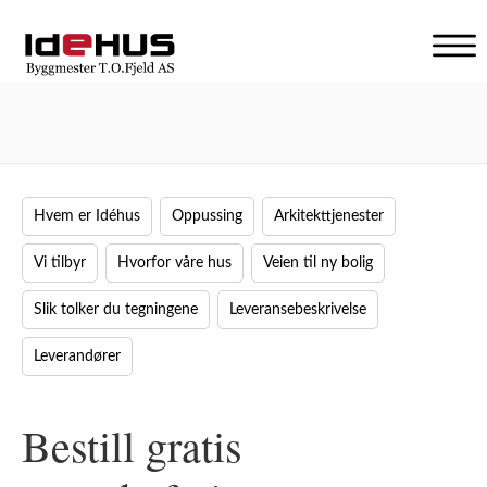
V
i
s
n
a
v
i
Hvem er Idéhus
Oppussing
Arkitekttjenester
g
a
Vi tilbyr
Hvorfor våre hus
Veien til ny bolig
s
j
Slik tolker du tegningene
Leveransebeskrivelse
o
n
Leverandører
Bestill gratis